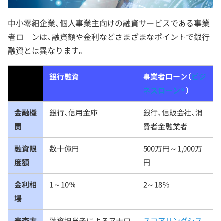
中小零細企業、個人事業主向けの融資サービスである事業
者ローンは、融資額や金利などさまざまなポイントで銀行
融資とは異なります。
銀行融資
事業者ローン（
ビジ
ネスローン
）
金融機
銀行、信用金庫
銀行、信販会社、消
関
費者金融業者
融資限
数十億円
500万円～1,000万
度額
円
金利相
1～10％
2～18％
場
審査方
融資担当者によるアナロ
スコアリングシス