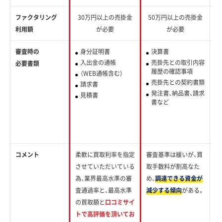
ファクタリング
30万円以上の売掛金
50万円以上の売掛金
2
利用額
が必要
が必要
審査時の
身分証明書
決算書
入出金の通帳
売掛先との取引内容
必要書類
履歴の確認事項
（WEB通帳含む）
売掛先との契約書類
請求書
発注書、納品書、請求
見積書
書など
コメント
柔軟に買取利率を指定
審査基準は緩いが、買
銀
させていただいている
取手数料が割高なた
へ
為、業界最高水準の審
め、
調達できる資金が
子
査通過率と、最高水準
減少する傾向
がある。
で
の買取額と
口コミサイ
い
トで高評価を頂いてお
な