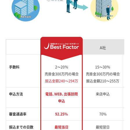
A社
手数料
2〜20％
15〜30％
売掛金300万円の場合
売掛金300万円の場合
売
振込金額240〜294万
振込金額210〜255万
振
申込方法
電話、WEB、出張訪問
来店申込
申込
審査通過率
92.25%
70%
振込までの日数
最短当日
最短翌日