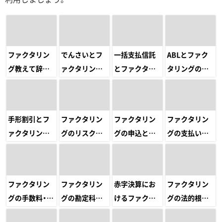
ファクタリン
でんさいとフ
一括支払信託
ABLとファク
グ教えて辞典
ァクタリング
とファクタリ
タリングの違
｜知って納得
の違い
ングの違い
い
「図解」請求書
買取のすべて
手形割引とフ
ファクタリン
ファクタリン
ファクタリン
ァクタリング
グのリスクと
グの申込と契
グの支払い期
の違い
危険性
約の流れ
日・サイクル
ファクタリン
ファクタリン
赤字決算にお
ファクタリン
グの手数料・費
グの勘定科目・
けるファクタ
グの法的根拠・
用・消費税
会計処理方法
リングの審査
違法性