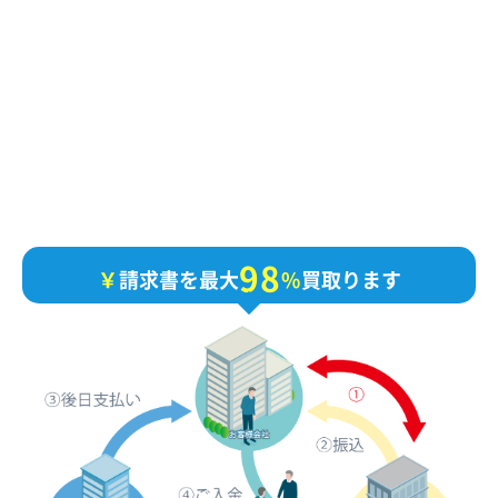
9
8
￥
請求書を最大
%
買取ります