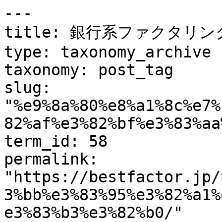
---

title: 銀行系ファクタリング
type: taxonomy_archive

taxonomy: post_tag

slug: 
"%e9%8a%80%e8%a1%8c%e7%
82%af%e3%82%bf%e3%83%aa
term_id: 58

permalink: 
"https://bestfactor.jp/
3%bb%e3%83%95%e3%82%a1%
e3%83%b3%e3%82%b0/"
