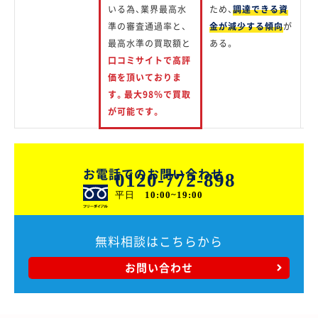
いる為、業界最高水
ため、
調達できる資
黒
準の審査通過率と、
金が減少する傾向
が
好
最高水準の買取額と
ある。
な
口コミサイトで高評
な
価を頂いておりま
す。最大98％で買取
が可能です。
お電話でのお問い合わせ
0120-772-898
平日
10:00~19:00
無料相談はこちらから
お問い合わせ