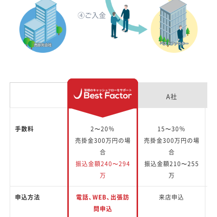
A社
手数料
2〜20％
15〜30％
売掛金300万円の場
売掛金300万円の場
売
合
合
振込金額240〜294
振込金額210〜255
振
万
万
申込方法
電話、WEB、出張訪
来店申込
問申込