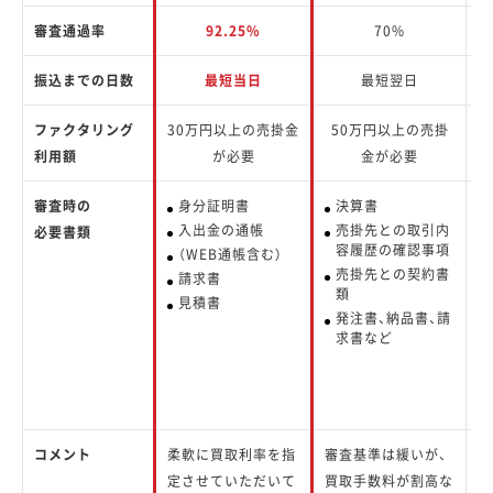
審査通過率
92.25%
70%
振込までの日数
最短当日
最短翌日
ファクタリング
30万円以上の売掛金
50万円以上の売掛
2
利用額
が必要
金が必要
審査時の
身分証明書
決算書
入出金の通帳
売掛先との取引内
必要書類
容履歴の確認事項
（WEB通帳含む）
売掛先との契約書
請求書
類
見積書
発注書、納品書、請
求書など
コメント
柔軟に買取利率を指
審査基準は緩いが、
銀
定させていただいて
買取手数料が割高な
へ